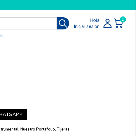
0
Hola
Iniciar sesión
os
HATSAPP
strumental
,
Nuestro Portafolio
,
Tijeras